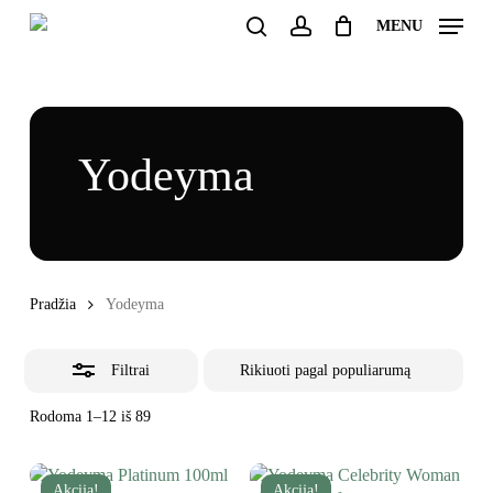
Skip
MENU
to
Uždaryti
search
account
Uždaryti
Krepšelis
main
krepšelį
filtrus
content
Yodeyma
Pradžia
Yodeyma
Filtrai
Rūšiuojama
Rodoma 1–12 iš 89
pagal
populiarumą
Akcija!
Akcija!