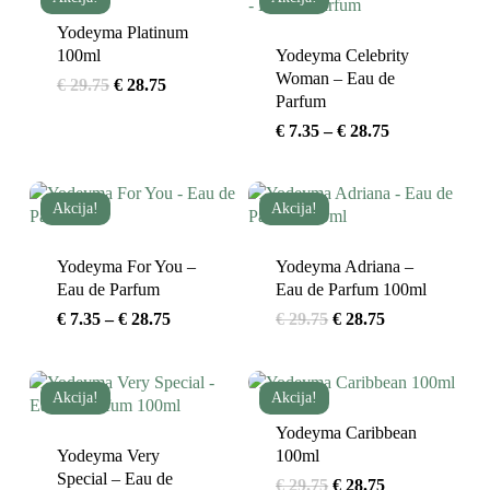
Yodeyma Platinum
100ml
Yodeyma Celebrity
Woman – Eau de
Original
Current
€
29.75
€
28.75
Parfum
price
price
Price
€
7.35
–
€
28.75
was:
is:
range:
€ 29.75.
€ 28.75.
€ 7.35
Akcija!
Akcija!
through
€ 28.75
Yodeyma For You –
Yodeyma Adriana –
Eau de Parfum
Eau de Parfum 100ml
Price
Original
Current
€
7.35
–
€
28.75
€
29.75
€
28.75
range:
price
price
€ 7.35
was:
is:
Akcija!
Akcija!
through
€ 29.75.
€ 28.75.
€ 28.75
Yodeyma Caribbean
Yodeyma Very
100ml
Special – Eau de
Original
Current
€
29.75
€
28.75