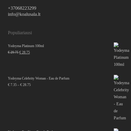
+37068223299
info@koalusala.lt
Populiariausi
Yodeyma Platinum 100ml
Original
Current
€
29.75
€
28.75
price
price
was:
is:
€ 29.75.
€ 28.75.
Yodeyma Celebrity Woman - Eau de Parfum
Price
€
7.35
–
€
28.75
range:
€ 7.35
through
€ 28.75