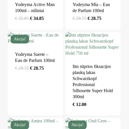
Yodeyma Active Man
Yodeyma Mía – Eau
100ml – nišiniai
de Parfum 100ml
Original
Current
Original
Current
€
35.85
€
34.85
€
29.75
€
28.75
price
price
price
price
was:
is:
was:
is:
Akcija!
€ 35.85.
€ 34.85.
€ 29.75.
€ 28.75.
Yodeyma Suerte –
Eau de Parfum 100ml
Itin stiprios fiksacijos
Original
Current
€
29.75
€
28.75
plaukų lakas
price
price
Schwarzkopf
was:
is:
Professional
€ 29.75.
€ 28.75.
Silhouette Super Hold
300ml
€
12.00
Akcija!
Akcija!