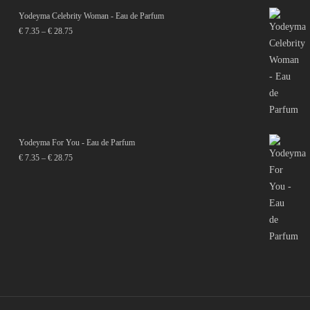
Yodeyma Celebrity Woman - Eau de Parfum
Price
€
7.35
–
€
28.75
range:
€ 7.35
through
€ 28.75
Yodeyma For You - Eau de Parfum
Price
€
7.35
–
€
28.75
range:
€ 7.35
through
€ 28.75