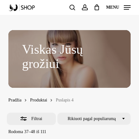
Skip
MENU
to
Uždaryti
search
account
Uždaryti
Krepšelis
main
krepšelį
filtrus
content
Viskas Jūsų
grožiui
Pradžia
Produktai
Puslapis 4
Filtrai
Rikiuoti pagal populiarumą
Rūšiuojama
Rodoma 37–48 iš 111
pagal