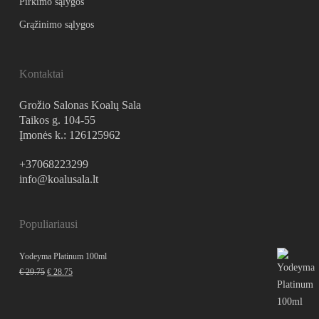
Pirkimo sąlygos
Grąžinimo sąlygos
Kontaktai
Grožio Salonas Koalų Sala
Taikos g. 104-55
Įmonės k.: 126125962
+37068223299
info@koalusala.lt
Populiariausi
Yodeyma Platinum 100ml
Original
Current
€
29.75
€
28.75
price
price
was:
is:
€ 29.75.
€ 28.75.