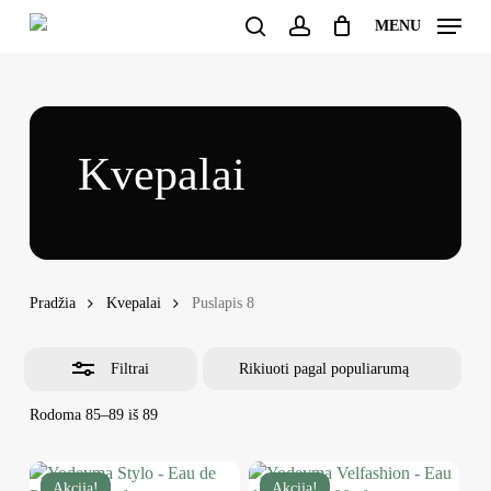
Skip
MENU
to
Uždaryti
search
account
Uždaryti
Krepšelis
main
krepšelį
filtrus
content
Kvepalai
Pradžia
Kvepalai
Puslapis 8
Filtrai
Rūšiuojama
Rodoma 85–89 iš 89
pagal
populiarumą
Akcija!
Akcija!