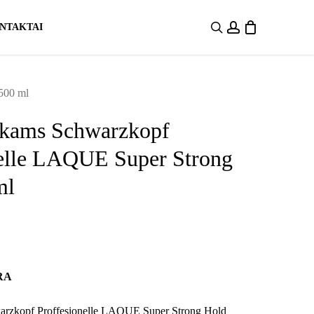
search
account
NTAKTAI
500 ml
ukams Schwarzkopf
nelle LAQUE Super Strong
ml
RA
arzkopf Proffesionelle LAQUE Super Strong Hold