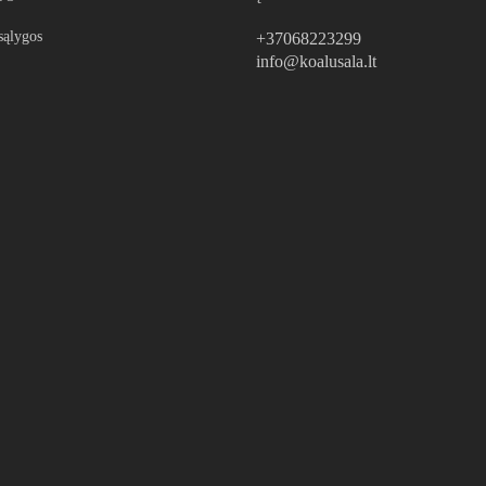
sąlygos
+37068223299
info@koalusala.lt