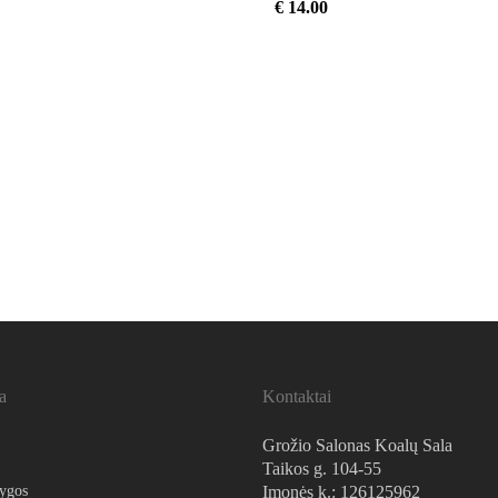
€
14.00
a
Kontaktai
Grožio Salonas Koalų Sala
Taikos g. 104-55
lygos
Įmonės k.: 126125962