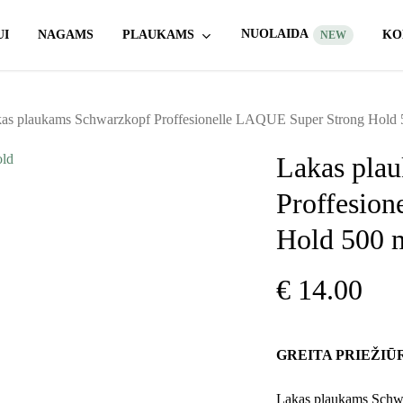
Krepšelis
Uždaryti
krepšelį
NUOLAIDA
UI
NAGAMS
PLAUKAMS
KO
NEW
as plaukams Schwarzkopf Proffesionelle LAQUE Super Strong Hold 
ytumėte
Lakas pla
Proffesio
Hold 500 
€
14.00
GREITA PRIEŽIŪ
Lakas plaukams Schw