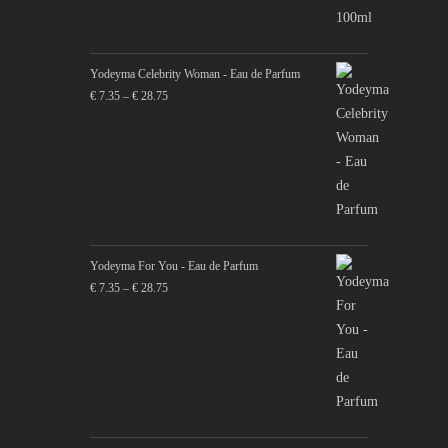
was:
is:
€ 29.75.
€ 28.75.
Yodeyma Celebrity Woman - Eau de Parfum
Price
€
7.35
–
€
28.75
range:
€ 7.35
through
€ 28.75
Yodeyma For You - Eau de Parfum
Price
€
7.35
–
€
28.75
range:
€ 7.35
through
€ 28.75