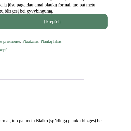
ksaciją jūsų pageidaujamai plaukų formai, tuo pat metu
ukų blizgesį bei gyvybingumą.
Į krepšelį
o priemonės
,
Plaukams
,
Plaukų lakas
kopf
mai, tuo pat metu išlaiko įspūdingą plaukų blizgesį bei