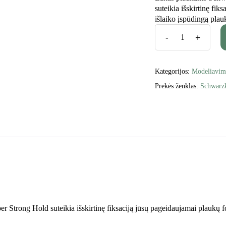
suteikia išskirtinę fi
išlaiko įspūdingą pla
Kategorijos:
Modeliavim
Prekės ženklas:
Schwarz
rong Hold suteikia išskirtinę fiksaciją jūsų pageidaujamai plaukų for