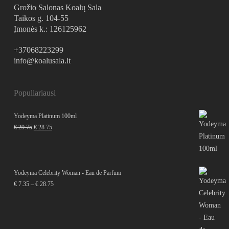
Grožio Salonas Koalų Sala
Taikos g. 104-55
Įmonės k.: 126125962
+37068223299
info@koalusala.lt
Populiariausi
Yodeyma Platinum 100ml
Original
Current
€
29.75
€
28.75
price
price
was:
is:
€ 29.75.
€ 28.75.
Yodeyma Celebrity Woman - Eau de Parfum
Price
€
7.35
–
€
28.75
range:
€ 7.35
through
€ 28.75