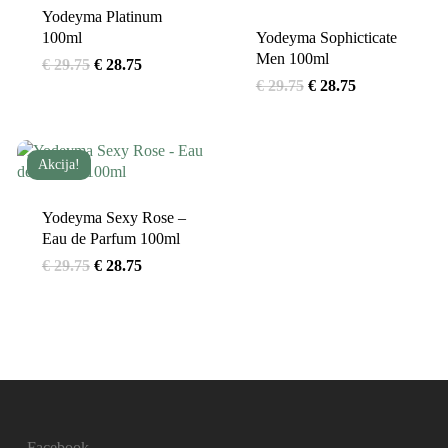
Yodeyma Platinum
100ml
Yodeyma Sophicticate
Men 100ml
Original
Current
€
29.75
€
28.75
Original
Current
€
29.75
€
28.75
price
price
price
price
was:
is:
was:
is:
€ 29.75.
€ 28.75.
€ 29.75.
€ 28.75.
Akcija!
Yodeyma Sexy Rose –
Eau de Parfum 100ml
Original
Current
€
29.75
€
28.75
price
price
was:
is:
€ 29.75.
€ 28.75.
Facebook