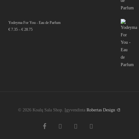
Yodeyma For You - Eau de Parfum
Price
€
7.35
–
€
28.75
range:
€ 7.35
through
€ 28.75
© 2026 Koalų Sala Shop. Įgyvendinta
Robertas Design 🎨
facebook
instagram
phone
email