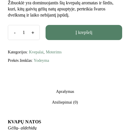
was:
is:
Žibuoklė yra dominuojantis šių kvepalų aromatas ir širdis,
€ 29.75.
€ 28.75.
kuri, kitų gaivių gėlių natų apsuptyje, perteikia švaros
dvelksmą ir laiko nebijantį įspūdį.
Į krepšelį
Kategorijos:
Kvepalai
,
Moterims
Prekės ženklas:
Yodeyma
Aprašymas
Atsiliepimai (0)
KVAPŲ NATOS
Gėlių- aldehidų