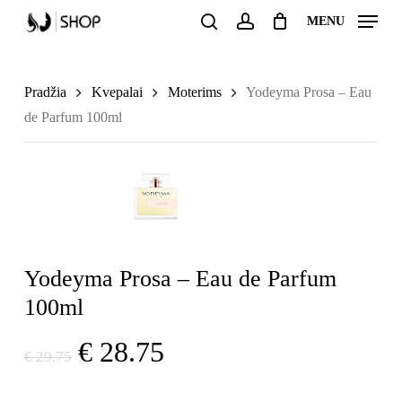
Skip
MENU
to
search
account
Uždaryti
Krepšelis
main
krepšelį
content
Pradžia
Kvepalai
Moterims
Yodeyma Prosa – Eau
de Parfum 100ml
Yodeyma Prosa – Eau de Parfum
100ml
Original
Current
€
28.75
€
29.75
price
price