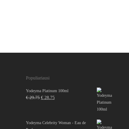
Populiariausi
Yodeyma Platinum 100ml
Original
Current
€
29.75
€
28.75
price
price
was:
is:
€ 29.75.
€ 28.75.
Yodeyma Celebrity Woman - Eau de