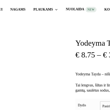
Krepšelis
Uždaryti
krepšelį
NUOLAIDA
PLAUKAMS
UI
NAGAMS
KO
NEW
Yodeyma Ta
ytumėte
€
8.75
–
€
Yodeyma Tayda – niši
Tai lengvas, šiltas ir 
gamtą, saulėtus sodus,
Dydis