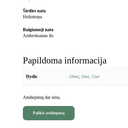
Širdies nata
Heliotropa
Baigiamoji nata
Ambroksanas ilo
Papildoma informacija
Dydis
100ml
,
50ml
,
15ml
Atsiliepimų dar nėra.
Palikti atsiliepimą