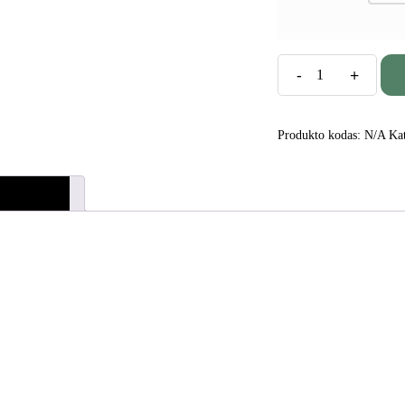
produkto
kiekis:
Yodeyma
Tayda
Produkto kodas:
N/A
Ka
-
nišiniai
siliepimai (0)