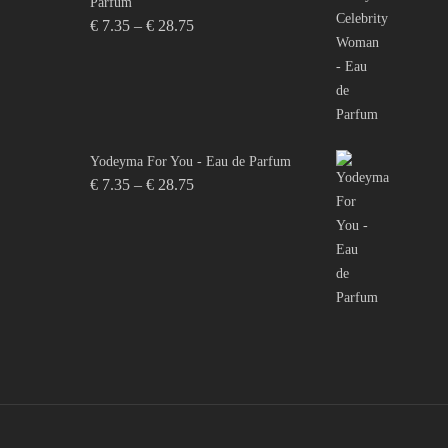
Parfum
Price
€
7.35
–
€
28.75
range:
€ 7.35
through
€ 28.75
Yodeyma For You - Eau de Parfum
Price
€
7.35
–
€
28.75
range:
€ 7.35
through
€ 28.75