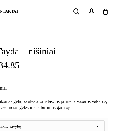
search
account
NTAKTAI
yda – nišiniai
Price
34.85
range:
€ 8.75
niai
through
linksmas gėlių-saulės aromatas. Jis primena vasaros vakarus,
 žydinčias gėles ir susibūrimus gamtoje
€ 34.85