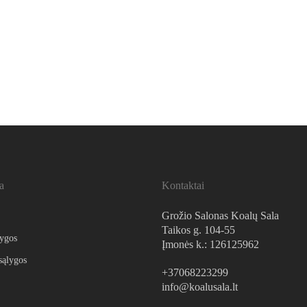
a
Kontaktai
Grožio Salonas Koalų Sala
Taikos g. 104-55
lygos
Įmonės k.: 126125962
sąlygos
+37068223299
info@koalusala.lt