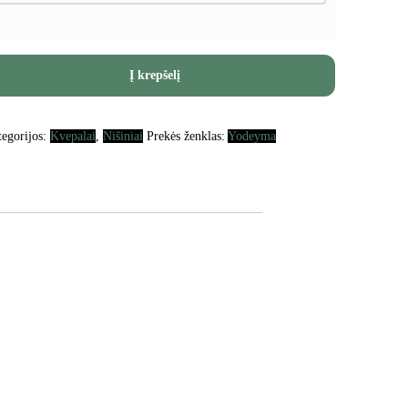
Į krepšelį
tegorijos:
Kvepalai
,
Nišiniai
Prekės ženklas:
Yodeyma