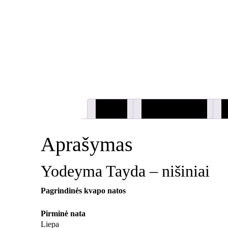
Aprašymas
Papildoma informacija
At
Aprašymas
Yodeyma Tayda – nišiniai
Pagrindinės kvapo natos
Pirminė nata
Liepa