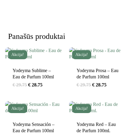
Panašūs produktai
Akcija!
Akcija!
Yodeyma Sublime –
Yodeyma Prosa – Eau
Eau de Parfum 100ml
de Parfum 100ml
Original
Current
Original
Current
€
29.75
€
28.75
€
29.75
€
28.75
price
price
price
price
was:
is:
was:
is:
€ 29.75.
€ 28.75.
€ 29.75.
€ 28.75.
Akcija!
Akcija!
Yodeyma Sensación –
Yodeyma Red – Eau
Eau de Parfum 100ml
de Parfum 100ml.