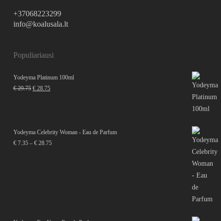
+37068223299
info@koalusala.lt
Populiariausi
Yodeyma Platinum 100ml
Original
Current
€
29.75
€
28.75
price
price
was:
is:
€ 29.75.
€ 28.75.
Yodeyma Celebrity Woman - Eau de Parfum
Price
€
7.35
–
€
28.75
range:
€ 7.35
through
€ 28.75