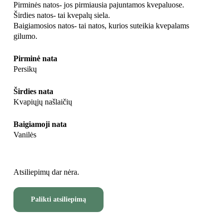
Pirminės natos- jos pirmiausia pajuntamos kvepaluose.
Širdies natos- tai kvepalų siela.
Baigiamosios natos- tai natos, kurios suteikia kvepalams
gilumo.
Pirminė nata
Persikų
Širdies nata
Kvapiųjų našlaičių
Baigiamoji nata
Vanilės
Atsiliepimų dar nėra.
Palikti atsiliepimą