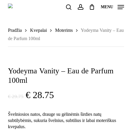
Skip
MENU
to
search
account
Uždaryti
Krepšelis
main
krepšelį
content
Pradžia
Kvepalai
Moterims
Yodeyma Vanity – Eau
de Parfum 100ml
Yodeyma Vanity – Eau de Parfum
100ml
Original
Current
€
28.75
€
29.75
price
price
was:
is:
Švelniosios natos, drauge su gėlinėmis širdies natų
€ 29.75.
€ 28.75.
subtilybėmis, sukuria švelnius, subtilius ir labai moteriškus
kvepalus.